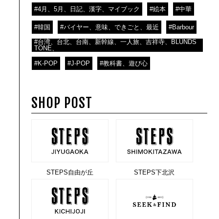
#4月、5月、日記、漢字、マイブック
#絵本
#中華
#韓国
#バイヤー、意味、できごと、最近
#Barbour
#台湾、台北、台南、新幹線、一人旅、吉祥寺、BLUNDS
TONE、
#K-POP
#J-POP
#教科書、遊び心
SHOP POST
STEPS自由が丘
STEPS下北沢