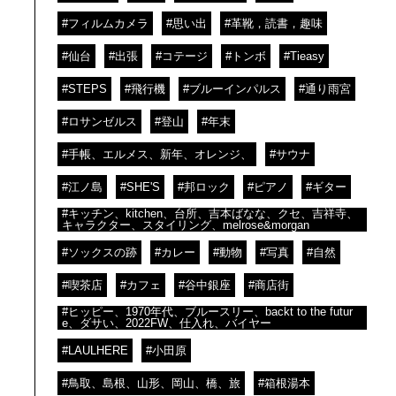
#フィルムカメラ
#思い出
#革靴，読書，趣味
#仙台
#出張
#コテージ
#トンボ
#Tieasy
#STEPS
#飛行機
#ブルーインパルス
#通り雨宮
#ロサンゼルス
#登山
#年末
#手帳、エルメス、新年、オレンジ、
#サウナ
#江ノ島
#SHE'S
#邦ロック
#ピアノ
#ギター
#キッチン、kitchen、台所、吉本ばなな、クセ、吉祥寺、
キャラクター、スタイリング、melrose&morgan
#ソックスの跡
#カレー
#動物
#写真
#自然
#喫茶店
#カフェ
#谷中銀座
#商店街
#ヒッピー、1970年代、ブルースリー、backt to the futur
e、ダサい、2022FW、仕入れ、バイヤー
#LAULHERE
#小田原
#鳥取、島根、山形、岡山、橋、旅
#箱根湯本