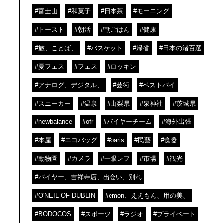
#富士山
#和菓子
#日本茶
#モーニング
#トースト
#朝活
#朝ごはん
#健康
#旅、ことば、
#バスケット
#帰省
#日本の渚百選
#夏フェス
#フェス
#ロッキン
#アナログ、デジタル、
#芸術
#ベストバイ
#スニーカー
#温泉
#山梨県
#泉神社
#茨城県
#newbalance
#ofr
#バイヤーチーム
#海外出張
#本屋
#エコバッグ
#paris
#民藝
#食器
#動物園
#カメラ
#一眼レフ
#市場
#観光
#バイヤー、吉祥寺店、出会い、別れ
#O'NEIL OF DUBLIN
#emon、ええもん、用の美、
#BODOCOS
#スポーツ
#ラジオ
#プライベート