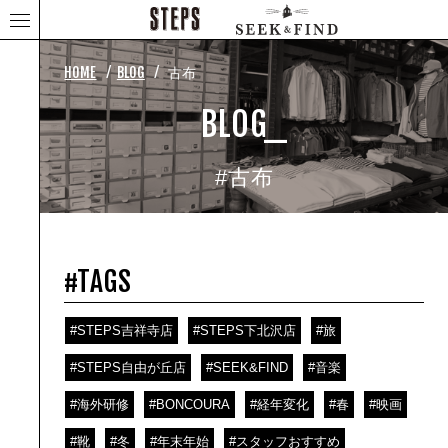
⁄
⁄
HOME
BLOG
古布
BLOG_
#古布
#TAGS
#STEPS吉祥寺店
#STEPS下北沢店
#旅
#STEPS自由が丘店
#SEEK&FIND
#音楽
#海外研修
#BONCOURA
#経年変化
#春
#映画
#靴
#冬
#年末年始
#スタッフおすすめ