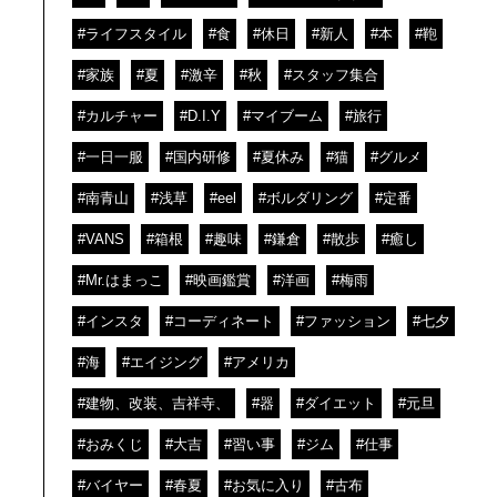
#ライフスタイル
#食
#休日
#新人
#本
#鞄
#家族
#夏
#激辛
#秋
#スタッフ集合
#カルチャー
#D.I.Y
#マイブーム
#旅行
#一日一服
#国内研修
#夏休み
#猫
#グルメ
#南青山
#浅草
#eel
#ボルダリング
#定番
#VANS
#箱根
#趣味
#鎌倉
#散歩
#癒し
#Mr.はまっこ
#映画鑑賞
#洋画
#梅雨
#インスタ
#コーディネート
#ファッション
#七夕
#海
#エイジング
#アメリカ
#建物、改装、吉祥寺、
#器
#ダイエット
#元旦
#おみくじ
#大吉
#習い事
#ジム
#仕事
#バイヤー
#春夏
#お気に入り
#古布