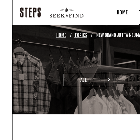
HOME
⁄
⁄
HOME
TOPICS
NEW BRAND JUTTA NEUM
>
ALL