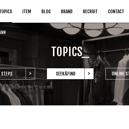
TOPICS
ITEM
BLOG
BRAND
RECRUIT
CONTACT
ANN
TOPICS_
>
>
STEPS
SEEK&FIND
ONLINE S