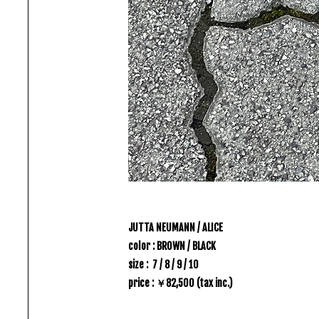
JUTTA NEUMANN / ALICE
color : BROWN / BLACK
size : 7 / 8 / 9 / 10
price :
￥82,500
(tax inc.)