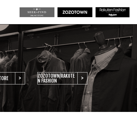
ZOZOTOWN/RAKUTE
>
>
TORE
N FASHION