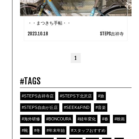
・・まつきち手帖・・
2023.10.18
STEPS吉祥寺
1
#TAGS
#STEPS吉祥寺店
#STEPS下北沢店
#旅
#STEPS自由が丘店
#SEEK&FIND
#音楽
#海外研修
#BONCOURA
#経年変化
#春
#映画
#靴
#冬
#年末年始
#スタッフおすすめ