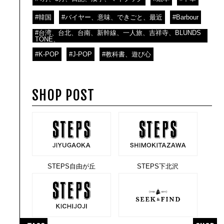
#韓国
#バイヤー、意味、できごと、最近
#Barbour
#台湾、台北、台南、新幹線、一人旅、吉祥寺、BLUNDS
TONE、
#K-POP
#J-POP
#教科書、遊び心
SHOP POST
STEPS自由が丘
STEPS下北沢