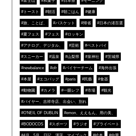
#富士山
#和菓子
#日本茶
#モーニング
#トースト
#朝活
#朝ごはん
#健康
#旅、ことば、
#バスケット
#帰省
#日本の渚百選
#夏フェス
#フェス
#ロッキン
#アナログ、デジタル、
#芸術
#ベストバイ
#スニーカー
#温泉
#山梨県
#泉神社
#茨城県
#newbalance
#ofr
#バイヤーチーム
#海外出張
#本屋
#エコバッグ
#paris
#民藝
#食器
#動物園
#カメラ
#一眼レフ
#市場
#観光
#バイヤー、吉祥寺店、出会い、別れ
#O'NEIL OF DUBLIN
#emon、ええもん、用の美、
#BODOCOS
#スポーツ
#ラジオ
#プライベート
#4月、5月、日記、漢字、マイブック
#絵本
#中華