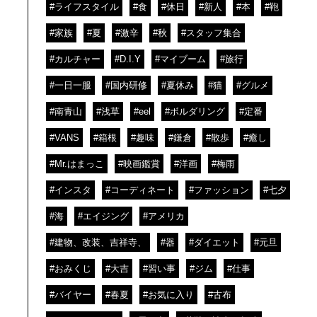
#ライフスタイル
#食
#休日
#新人
#本
#鞄
#家族
#夏
#激辛
#秋
#スタッフ集合
#カルチャー
#D.I.Y
#マイブーム
#旅行
#一日一服
#国内研修
#夏休み
#猫
#グルメ
#南青山
#浅草
#eel
#ボルダリング
#定番
#VANS
#箱根
#趣味
#鎌倉
#散歩
#癒し
#Mr.はまっこ
#映画鑑賞
#洋画
#梅雨
#インスタ
#コーディネート
#ファッション
#七夕
#海
#エイジング
#アメリカ
#建物、改装、吉祥寺、
#器
#ダイエット
#元旦
#おみくじ
#大吉
#習い事
#ジム
#仕事
#バイヤー
#春夏
#お気に入り
#古布