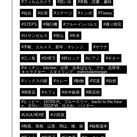
#フィルムカメラ
#思い出
#革靴，読書，趣味
#仙台
#出張
#コテージ
#トンボ
#Tieasy
#STEPS
#飛行機
#ブルーインパルス
#通り雨宮
#ロサンゼルス
#登山
#年末
#手帳、エルメス、新年、オレンジ、
#サウナ
#江ノ島
#SHE'S
#邦ロック
#ピアノ
#ギター
#キッチン、kitchen、台所、吉本ばなな、クセ、吉祥寺、
キャラクター、スタイリング、melrose&morgan
#ソックスの跡
#カレー
#動物
#写真
#自然
#喫茶店
#カフェ
#谷中銀座
#商店街
#ヒッピー、1970年代、ブルースリー、backt to the futur
e、ダサい、2022FW、仕入れ、バイヤー
#LAULHERE
#小田原
#鳥取、島根、山形、岡山、橋、旅
#箱根湯本