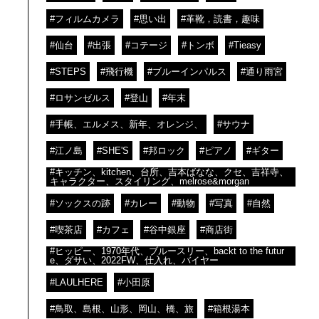
#フィルムカメラ
#思い出
#革靴，読書，趣味
#仙台
#出張
#コテージ
#トンボ
#Tieasy
#STEPS
#飛行機
#ブルーインパルス
#通り雨宮
#ロサンゼルス
#登山
#年末
#手帳、エルメス、新年、オレンジ、
#サウナ
#江ノ島
#SHE'S
#邦ロック
#ピアノ
#ギター
#キッチン、kitchen、台所、吉本ばなな、クセ、吉祥寺、
キャラクター、スタイリング、melrose&morgan
#ソックスの跡
#カレー
#動物
#写真
#自然
#喫茶店
#カフェ
#谷中銀座
#商店街
#ヒッピー、1970年代、ブルースリー、backt to the futur
e、ダサい、2022FW、仕入れ、バイヤー
#LAULHERE
#小田原
#鳥取、島根、山形、岡山、橋、旅
#箱根湯本