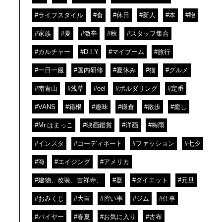
#ライフスタイル
#食
#休日
#新人
#本
#鞄
#家族
#夏
#激辛
#秋
#スタッフ集合
#カルチャー
#D.I.Y
#マイブーム
#旅行
#一日一服
#国内研修
#夏休み
#猫
#グルメ
#南青山
#浅草
#eel
#ボルダリング
#定番
#VANS
#箱根
#趣味
#鎌倉
#散歩
#癒し
#Mr.はまっこ
#映画鑑賞
#洋画
#梅雨
#インスタ
#コーディネート
#ファッション
#七夕
#海
#エイジング
#アメリカ
#建物、改装、吉祥寺、
#器
#ダイエット
#元旦
#おみくじ
#大吉
#習い事
#ジム
#仕事
#バイヤー
#春夏
#お気に入り
#古布