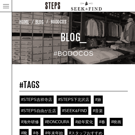
⁄
⁄
HOME
BLOG
BODOCOS
BLOG_
#BODOCOS
#TAGS
#STEPS吉祥寺店
#STEPS下北沢店
#旅
#STEPS自由が丘店
#SEEK&FIND
#音楽
#海外研修
#BONCOURA
#経年変化
#春
#映画
#靴
#冬
#年末年始
#スタッフおすすめ