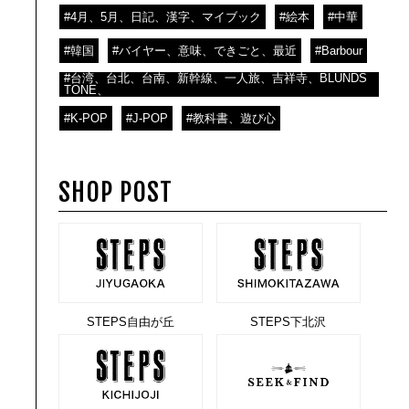
#4月、5月、日記、漢字、マイブック
#絵本
#中華
#韓国
#バイヤー、意味、できごと、最近
#Barbour
#台湾、台北、台南、新幹線、一人旅、吉祥寺、BLUNDS
TONE、
#K-POP
#J-POP
#教科書、遊び心
SHOP POST
STEPS自由が丘
STEPS下北沢