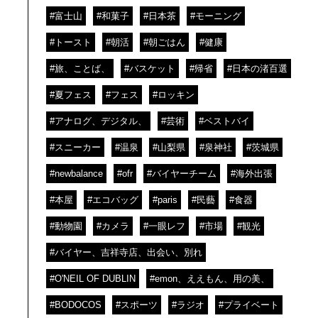
#富士山
#和菓子
#日本茶
#モーニング
#トースト
#朝活
#朝ごはん
#健康
#旅、ことば、
#バスケット
#帰省
#日本の渚百選
#夏フェス
#フェス
#ロッキン
#アナログ、デジタル、
#芸術
#ベストバイ
#スニーカー
#温泉
#山梨県
#泉神社
#茨城県
#newbalance
#ofr
#バイヤーチーム
#海外出張
#本屋
#エコバッグ
#paris
#民藝
#食器
#動物園
#カメラ
#一眼レフ
#市場
#観光
#バイヤー、吉祥寺店、出会い、別れ
#O'NEIL OF DUBLIN
#emon、ええもん、用の美、
#BODOCOS
#スポーツ
#ラジオ
#プライベート