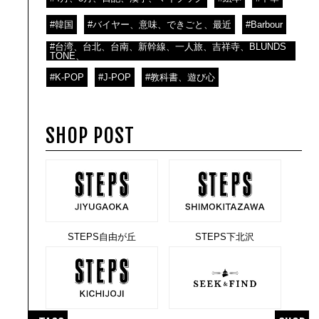
#韓国
#バイヤー、意味、できごと、最近
#Barbour
#台湾、台北、台南、新幹線、一人旅、吉祥寺、BLUNDS
TONE、
#K-POP
#J-POP
#教科書、遊び心
SHOP POST
STEPS自由が丘
STEPS下北沢