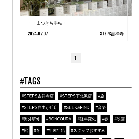
・・まつきち手帖・・
2024.02.07
STEPS吉祥寺
1
#TAGS
#STEPS吉祥寺店
#STEPS下北沢店
#旅
#STEPS自由が丘店
#SEEK&FIND
#音楽
#海外研修
#BONCOURA
#経年変化
#春
#映画
#靴
#冬
#年末年始
#スタッフおすすめ