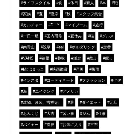
#ライフスタイル
#食
#休日
#新人
#本
#鞄
#家族
#夏
#激辛
#秋
#スタッフ集合
#カルチャー
#D.I.Y
#マイブーム
#旅行
#一日一服
#国内研修
#夏休み
#猫
#グルメ
#南青山
#浅草
#eel
#ボルダリング
#定番
#VANS
#箱根
#趣味
#鎌倉
#散歩
#癒し
#Mr.はまっこ
#映画鑑賞
#洋画
#梅雨
#インスタ
#コーディネート
#ファッション
#七夕
#海
#エイジング
#アメリカ
#建物、改装、吉祥寺、
#器
#ダイエット
#元旦
#おみくじ
#大吉
#習い事
#ジム
#仕事
#バイヤー
#春夏
#お気に入り
#古布