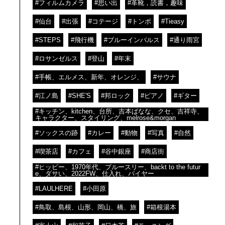
#フィルムカメラ
#思い出
#革靴，読書，趣味
#仙台
#出張
#コテージ
#トンボ
#Tieasy
#STEPS
#飛行機
#ブルーインパルス
#通り雨宮
#ロサンゼルス
#登山
#年末
#手帳、エルメス、新年、オレンジ、
#サウナ
#江ノ島
#SHE'S
#邦ロック
#ピアノ
#ギター
#キッチン、kitchen、台所、吉本ばなな、クセ、吉祥寺、
キャラクター、スタイリング、melrose&morgan
#ソックスの跡
#カレー
#動物
#写真
#自然
#喫茶店
#カフェ
#谷中銀座
#商店街
#ヒッピー、1970年代、ブルースリー、backt to the futur
e、ダサい、2022FW、仕入れ、バイヤー
#LAULHERE
#小田原
#鳥取、島根、山形、岡山、橋、旅
#箱根湯本