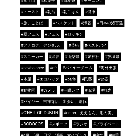
#富士山
#和菓子
#日本茶
#モーニング
#トースト
#朝活
#朝ごはん
#健康
#旅、ことば、
#バスケット
#帰省
#日本の渚百選
#夏フェス
#フェス
#ロッキン
#アナログ、デジタル、
#芸術
#ベストバイ
#スニーカー
#温泉
#山梨県
#泉神社
#茨城県
#newbalance
#ofr
#バイヤーチーム
#海外出張
#本屋
#エコバッグ
#paris
#民藝
#食器
#動物園
#カメラ
#一眼レフ
#市場
#観光
#バイヤー、吉祥寺店、出会い、別れ
#O'NEIL OF DUBLIN
#emon、ええもん、用の美、
#BODOCOS
#スポーツ
#ラジオ
#プライベート
#4月、5月、日記、漢字、マイブック
#絵本
#中華