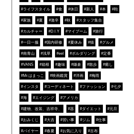
#ライフスタイル
#食
#休日
#新人
#本
#鞄
#家族
#夏
#激辛
#秋
#スタッフ集合
#カルチャー
#D.I.Y
#マイブーム
#旅行
#一日一服
#国内研修
#夏休み
#猫
#グルメ
#南青山
#浅草
#eel
#ボルダリング
#定番
#VANS
#箱根
#趣味
#鎌倉
#散歩
#癒し
#Mr.はまっこ
#映画鑑賞
#洋画
#梅雨
#インスタ
#コーディネート
#ファッション
#七夕
#海
#エイジング
#アメリカ
#建物、改装、吉祥寺、
#器
#ダイエット
#元旦
#おみくじ
#大吉
#習い事
#ジム
#仕事
#バイヤー
#春夏
#お気に入り
#古布