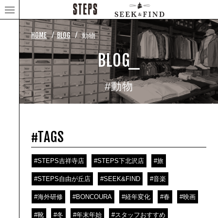
⁄
⁄
HOME
BLOG
動物
BLOG_
#動物
#TAGS
#STEPS吉祥寺店
#STEPS下北沢店
#旅
#STEPS自由が丘店
#SEEK&FIND
#音楽
#海外研修
#BONCOURA
#経年変化
#春
#映画
#靴
#冬
#年末年始
#スタッフおすすめ