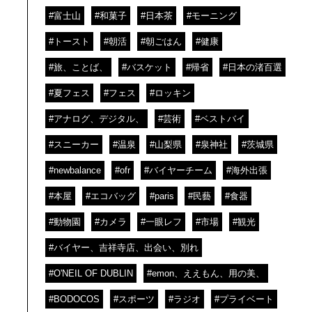
#富士山
#和菓子
#日本茶
#モーニング
#トースト
#朝活
#朝ごはん
#健康
#旅、ことば、
#バスケット
#帰省
#日本の渚百選
#夏フェス
#フェス
#ロッキン
#アナログ、デジタル、
#芸術
#ベストバイ
#スニーカー
#温泉
#山梨県
#泉神社
#茨城県
#newbalance
#ofr
#バイヤーチーム
#海外出張
#本屋
#エコバッグ
#paris
#民藝
#食器
#動物園
#カメラ
#一眼レフ
#市場
#観光
#バイヤー、吉祥寺店、出会い、別れ
#O'NEIL OF DUBLIN
#emon、ええもん、用の美、
#BODOCOS
#スポーツ
#ラジオ
#プライベート