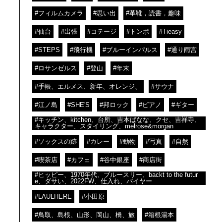
#フィルムカメラ
#思い出
#革靴，読書，趣味
#仙台
#出張
#コテージ
#トンボ
#Tieasy
#STEPS
#飛行機
#ブルーインパルス
#通り雨宮
#ロサンゼルス
#登山
#年末
#手帳、エルメス、新年、オレンジ、
#サウナ
#江ノ島
#SHE'S
#邦ロック
#ピアノ
#ギター
#キッチン、kitchen、台所、吉本ばなな、クセ、吉祥寺、
キャラクター、スタイリング、melrose&morgan
#ソックスの跡
#カレー
#動物
#写真
#自然
#喫茶店
#カフェ
#谷中銀座
#商店街
#ヒッピー、1970年代、ブルースリー、backt to the futur
e、ダサい、2022FW、仕入れ、バイヤー
#LAULHERE
#小田原
#鳥取、島根、山形、岡山、橋、旅
#箱根湯本