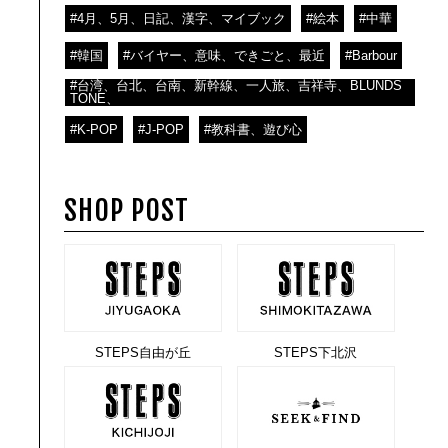
#4月、5月、日記、漢字、マイブック
#絵本
#中華
#韓国
#バイヤー、意味、できごと、最近
#Barbour
#台湾、台北、台南、新幹線、一人旅、吉祥寺、BLUNDS
TONE、
#K-POP
#J-POP
#教科書、遊び心
SHOP POST
STEPS自由が丘
STEPS下北沢