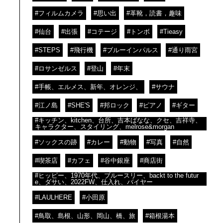
#フィルムカメラ
#思い出
#革靴，読書，趣味
#仙台
#出張
#コテージ
#トンボ
#Tieasy
#STEPS
#飛行機
#ブルーインパルス
#通り雨宮
#ロサンゼルス
#登山
#年末
#手帳、エルメス、新年、オレンジ、
#サウナ
#江ノ島
#SHE'S
#邦ロック
#ピアノ
#ギター
#キッチン、kitchen、台所、吉本ばなな、クセ、吉祥寺、
キャラクター、スタイリング、melrose&morgan
#ソックスの跡
#カレー
#動物
#写真
#自然
#喫茶店
#カフェ
#谷中銀座
#商店街
#ヒッピー、1970年代、ブルースリー、backt to the futur
e、ダサい、2022FW、仕入れ、バイヤー
#LAULHERE
#小田原
#鳥取、島根、山形、岡山、橋、旅
#箱根湯本