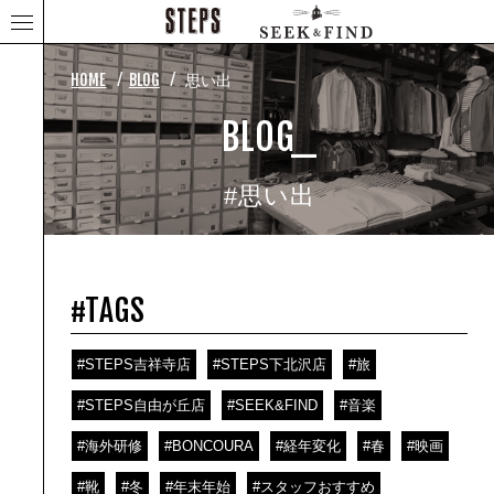
⁄
⁄
HOME
BLOG
思い出
BLOG_
#思い出
#TAGS
#STEPS吉祥寺店
#STEPS下北沢店
#旅
#STEPS自由が丘店
#SEEK&FIND
#音楽
#海外研修
#BONCOURA
#経年変化
#春
#映画
#靴
#冬
#年末年始
#スタッフおすすめ