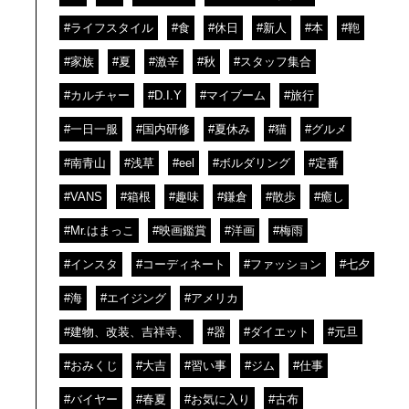
#ライフスタイル
#食
#休日
#新人
#本
#鞄
#家族
#夏
#激辛
#秋
#スタッフ集合
#カルチャー
#D.I.Y
#マイブーム
#旅行
#一日一服
#国内研修
#夏休み
#猫
#グルメ
#南青山
#浅草
#eel
#ボルダリング
#定番
#VANS
#箱根
#趣味
#鎌倉
#散歩
#癒し
#Mr.はまっこ
#映画鑑賞
#洋画
#梅雨
#インスタ
#コーディネート
#ファッション
#七夕
#海
#エイジング
#アメリカ
#建物、改装、吉祥寺、
#器
#ダイエット
#元旦
#おみくじ
#大吉
#習い事
#ジム
#仕事
#バイヤー
#春夏
#お気に入り
#古布