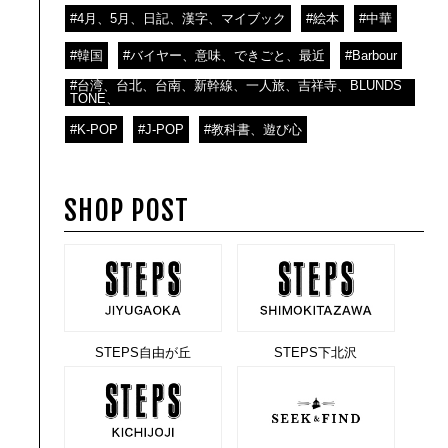
#4月、5月、日記、漢字、マイブック
#絵本
#中華
#韓国
#バイヤー、意味、できごと、最近
#Barbour
#台湾、台北、台南、新幹線、一人旅、吉祥寺、BLUNDS
TONE、
#K-POP
#J-POP
#教科書、遊び心
SHOP POST
STEPS自由が丘
STEPS下北沢