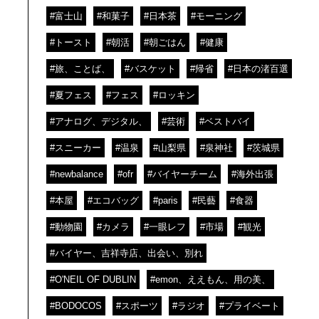
#富士山
#和菓子
#日本茶
#モーニング
#トースト
#朝活
#朝ごはん
#健康
#旅、ことば、
#バスケット
#帰省
#日本の渚百選
#夏フェス
#フェス
#ロッキン
#アナログ、デジタル、
#芸術
#ベストバイ
#スニーカー
#温泉
#山梨県
#泉神社
#茨城県
#newbalance
#ofr
#バイヤーチーム
#海外出張
#本屋
#エコバッグ
#paris
#民藝
#食器
#動物園
#カメラ
#一眼レフ
#市場
#観光
#バイヤー、吉祥寺店、出会い、別れ
#O'NEIL OF DUBLIN
#emon、ええもん、用の美、
#BODOCOS
#スポーツ
#ラジオ
#プライベート