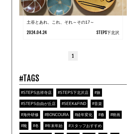
土谷とあれ、これ、それ～その17～
2024.04.24
STEPS下北沢
1
#TAGS
#STEPS吉祥寺店
#STEPS下北沢店
#旅
#STEPS自由が丘店
#SEEK&FIND
#音楽
#海外研修
#BONCOURA
#経年変化
#春
#映画
#靴
#冬
#年末年始
#スタッフおすすめ