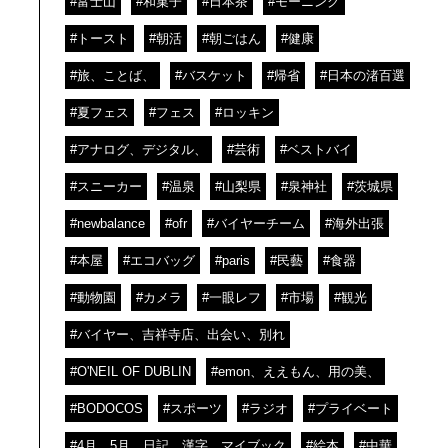
#富士山
#和菓子
#日本茶
#モーニング
#トースト
#朝活
#朝ごはん
#健康
#旅、ことば、
#バスケット
#帰省
#日本の渚百選
#夏フェス
#フェス
#ロッキン
#アナログ、デジタル、
#芸術
#ベストバイ
#スニーカー
#温泉
#山梨県
#泉神社
#茨城県
#newbalance
#ofr
#バイヤーチーム
#海外出張
#本屋
#エコバッグ
#paris
#民藝
#食器
#動物園
#カメラ
#一眼レフ
#市場
#観光
#バイヤー、吉祥寺店、出会い、別れ
#O'NEIL OF DUBLIN
#emon、ええもん、用の美、
#BODOCOS
#スポーツ
#ラジオ
#プライベート
#4月、5月、日記、漢字、マイブック
#絵本
#中華