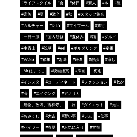
#ライフスタイル
#食
#休日
#新人
#本
#鞄
#家族
#夏
#激辛
#秋
#スタッフ集合
#カルチャー
#D.I.Y
#マイブーム
#旅行
#一日一服
#国内研修
#夏休み
#猫
#グルメ
#南青山
#浅草
#eel
#ボルダリング
#定番
#VANS
#箱根
#趣味
#鎌倉
#散歩
#癒し
#Mr.はまっこ
#映画鑑賞
#洋画
#梅雨
#インスタ
#コーディネート
#ファッション
#七夕
#海
#エイジング
#アメリカ
#建物、改装、吉祥寺、
#器
#ダイエット
#元旦
#おみくじ
#大吉
#習い事
#ジム
#仕事
#バイヤー
#春夏
#お気に入り
#古布