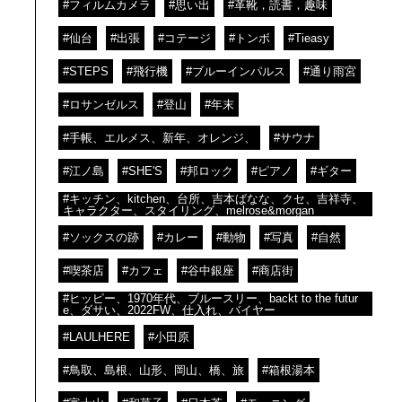
#フィルムカメラ
#思い出
#革靴，読書，趣味
#仙台
#出張
#コテージ
#トンボ
#Tieasy
#STEPS
#飛行機
#ブルーインパルス
#通り雨宮
#ロサンゼルス
#登山
#年末
#手帳、エルメス、新年、オレンジ、
#サウナ
#江ノ島
#SHE'S
#邦ロック
#ピアノ
#ギター
#キッチン、kitchen、台所、吉本ばなな、クセ、吉祥寺、
キャラクター、スタイリング、melrose&morgan
#ソックスの跡
#カレー
#動物
#写真
#自然
#喫茶店
#カフェ
#谷中銀座
#商店街
#ヒッピー、1970年代、ブルースリー、backt to the futur
e、ダサい、2022FW、仕入れ、バイヤー
#LAULHERE
#小田原
#鳥取、島根、山形、岡山、橋、旅
#箱根湯本