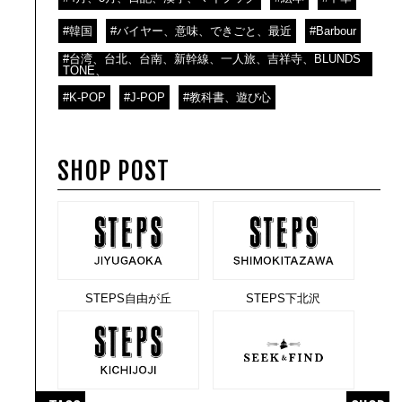
#韓国
#バイヤー、意味、できごと、最近
#Barbour
#台湾、台北、台南、新幹線、一人旅、吉祥寺、BLUNDS
TONE、
#K-POP
#J-POP
#教科書、遊び心
SHOP POST
STEPS自由が丘
STEPS下北沢