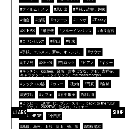
#フィルムカメラ
#思い出
#革靴，読書，趣味
#仙台
#出張
#コテージ
#トンボ
#Tieasy
#STEPS
#飛行機
#ブルーインパルス
#通り雨宮
#ロサンゼルス
#登山
#年末
#手帳、エルメス、新年、オレンジ、
#サウナ
#江ノ島
#SHE'S
#邦ロック
#ピアノ
#ギター
#キッチン、kitchen、台所、吉本ばなな、クセ、吉祥寺、
キャラクター、スタイリング、melrose&morgan
#ソックスの跡
#カレー
#動物
#写真
#自然
#喫茶店
#カフェ
#谷中銀座
#商店街
#ヒッピー、1970年代、ブルースリー、backt to the futur
e、ダサい、2022FW、仕入れ、バイヤー
#TAGS
SHOP
#LAULHERE
#小田原
#鳥取、島根、山形、岡山、橋、旅
#箱根湯本