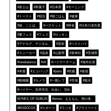
#富士山
#和菓子
#日本茶
#モーニング
#トースト
#朝活
#朝ごはん
#健康
#旅、ことば、
#バスケット
#帰省
#日本の渚百選
#夏フェス
#フェス
#ロッキン
#アナログ、デジタル、
#芸術
#ベストバイ
#スニーカー
#温泉
#山梨県
#泉神社
#茨城県
#newbalance
#ofr
#バイヤーチーム
#海外出張
#本屋
#エコバッグ
#paris
#民藝
#食器
#動物園
#カメラ
#一眼レフ
#市場
#観光
#バイヤー、吉祥寺店、出会い、別れ
#O'NEIL OF DUBLIN
#emon、ええもん、用の美、
#BODOCOS
#スポーツ
#ラジオ
#プライベート