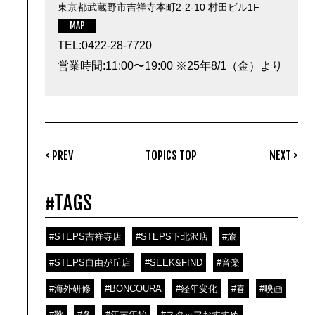
東京都武蔵野市吉祥寺本町2-2-10 村田ビル1F
MAP
TEL:0422-28-7720
営業時間:11:00〜19:00 ※25年8/1（金）より
< PREV
TOPICS TOP
NEXT >
#TAGS
#STEPS吉祥寺店
#STEPS下北沢店
#旅
#STEPS自由が丘店
#SEEK&FIND
#音楽
#海外研修
#BONCOURA
#経年変化
#春
#映画
#靴
#冬
#年末年始
#スタッフおすすめ