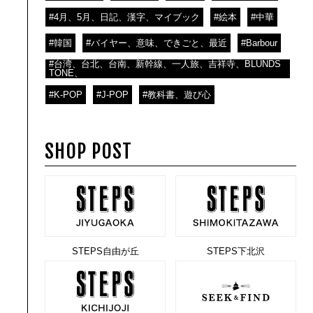
#4月、5月、日記、漢字、マイブック
#絵本
#中華
#韓国
#バイヤー、意味、できごと、最近
#Barbour
#台湾、台北、台南、新幹線、一人旅、吉祥寺、BLUNDS
TONE、
#K-POP
#J-POP
#教科書、遊び心
SHOP POST
STEPS自由が丘
STEPS下北沢