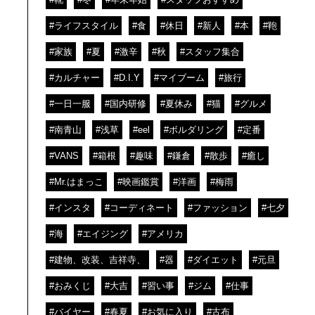
#ライフスタイル
#食
#休日
#新人
#本
#鞄
#家族
#夏
#激辛
#秋
#スタッフ集合
#カルチャー
#D.I.Y
#マイブーム
#旅行
#一日一服
#国内研修
#夏休み
#猫
#グルメ
#南青山
#浅草
#eel
#ボルダリング
#定番
#VANS
#箱根
#趣味
#鎌倉
#散歩
#癒し
#Mr.はまっこ
#映画鑑賞
#洋画
#梅雨
#インスタ
#コーディネート
#ファッション
#七夕
#海
#エイジング
#アメリカ
#建物、改装、吉祥寺、
#器
#ダイエット
#元旦
#おみくじ
#大吉
#習い事
#ジム
#仕事
#バイヤー
#春夏
#お気に入り
#古布