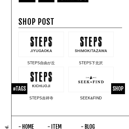
SHOP POST
STEPS自由が丘
STEPS下北沢
#TAGS
SHOP
STEPS吉祥寺
SEEK&FIND
HOME
ITEM
BLOG