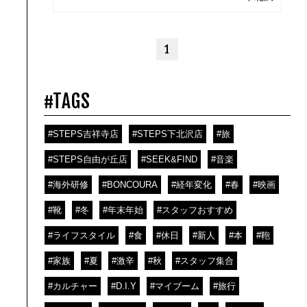
1
#TAGS
#STEPS吉祥寺店
#STEPS下北沢店
#旅
#STEPS自由が丘店
#SEEK&FIND
#音楽
#海外研修
#BONCOURA
#経年変化
#春
#映画
#靴
#冬
#年末年始
#スタッフおすすめ
#ライフスタイル
#食
#休日
#新人
#本
#鞄
#家族
#夏
#激辛
#秋
#スタッフ集合
#カルチャー
#D.I.Y
#マイブーム
#旅行