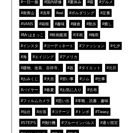
#一日一服
#国内研修
#夏休み
#猫
#グルメ
#南青山
#浅草
#eel
#ボルダリング
#定番
#VANS
#箱根
#趣味
#鎌倉
#散歩
#癒し
#Mr.はまっこ
#映画鑑賞
#洋画
#梅雨
#インスタ
#コーディネート
#ファッション
#七夕
#海
#エイジング
#アメリカ
#建物、改装、吉祥寺、
#器
#ダイエット
#元旦
#おみくじ
#大吉
#習い事
#ジム
#仕事
#バイヤー
#春夏
#お気に入り
#古布
#フィルムカメラ
#思い出
#革靴，読書，趣味
#仙台
#出張
#コテージ
#トンボ
#Tieasy
#STEPS
#飛行機
#ブルーインパルス
#通り雨宮