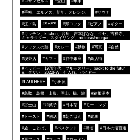
#ロサンゼルス
#登山
#年末
#手帳、エルメス、新年、オレンジ、
#サウナ
#江ノ島
#SHE'S
#邦ロック
#ピアノ
#ギター
#キッチン、kitchen、台所、吉本ばなな、クセ、吉祥寺、
キャラクター、スタイリング、melrose&morgan
#ソックスの跡
#カレー
#動物
#写真
#自然
#喫茶店
#カフェ
#谷中銀座
#商店街
#ヒッピー、1970年代、ブルースリー、backt to the futur
e、ダサい、2022FW、仕入れ、バイヤー
#LAULHERE
#小田原
#鳥取、島根、山形、岡山、橋、旅
#箱根湯本
#富士山
#和菓子
#日本茶
#モーニング
#トースト
#朝活
#朝ごはん
#健康
#旅、ことば、
#バスケット
#帰省
#日本の渚百選
#夏フェス
#フェス
#ロッキン