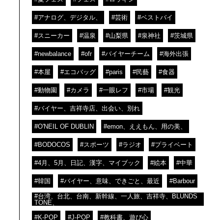
#アナログ、デジタル、
#芸術
#ベストバイ
#スニーカー
#温泉
#山梨県
#泉神社
#茨城県
#newbalance
#ofr
#バイヤーチーム
#海外出張
#本屋
#エコバッグ
#paris
#民藝
#食器
#動物園
#カメラ
#一眼レフ
#市場
#観光
#バイヤー、吉祥寺店、出会い、別れ
#O'NEIL OF DUBLIN
#emon、ええもん、用の美、
#BODOCOS
#スポーツ
#ラジオ
#プライベート
#4月、5月、日記、漢字、マイブック
#絵本
#中華
#韓国
#バイヤー、意味、できごと、最近
#Barbour
#台湾、台北、台南、新幹線、一人旅、吉祥寺、BLUNDS
TONE、
#K-POP
#J-POP
#教科書、遊び心