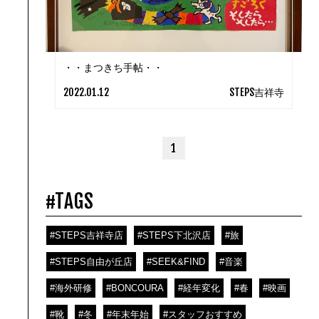
・・まつきち手帖・・
2022.01.12
STEPS吉祥寺
1
#TAGS
#STEPS吉祥寺店
#STEPS下北沢店
#旅
#STEPS自由が丘店
#SEEK&FIND
#音楽
#海外研修
#BONCOURA
#経年変化
#春
#映画
#靴
#冬
#年末年始
#スタッフおすすめ