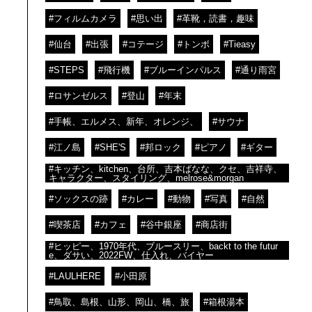
#フィルムカメラ
#思い出
#革靴，読書，趣味
#仙台
#出張
#コテージ
#トンボ
#Tieasy
#STEPS
#飛行機
#ブルーインパルス
#通り雨宮
#ロサンゼルス
#登山
#年末
#手帳、エルメス、新年、オレンジ、
#サウナ
#江ノ島
#SHE'S
#邦ロック
#ピアノ
#ギター
#キッチン、kitchen、台所、吉本ばなな、クセ、吉祥寺、
キャラクター、スタイリング、melrose&morgan
#ソックスの跡
#カレー
#動物
#写真
#自然
#喫茶店
#カフェ
#谷中銀座
#商店街
#ヒッピー、1970年代、ブルースリー、backt to the futur
e、ダサい、2022FW、仕入れ、バイヤー
#LAULHERE
#小田原
#鳥取、島根、山形、岡山、橋、旅
#箱根湯本