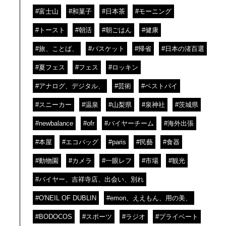
#富士山
#和菓子
#日本茶
#モーニング
#トースト
#朝活
#朝ごはん
#健康
#旅、ことば、
#バスケット
#帰省
#日本の渚百選
#夏フェス
#フェス
#ロッキン
#アナログ、デジタル、
#芸術
#ベストバイ
#スニーカー
#温泉
#山梨県
#泉神社
#茨城県
#newbalance
#ofr
#バイヤーチーム
#海外出張
#本屋
#エコバッグ
#paris
#民藝
#食器
#動物園
#カメラ
#一眼レフ
#市場
#観光
#バイヤー、吉祥寺店、出会い、別れ
#O'NEIL OF DUBLIN
#emon、ええもん、用の美、
#BODOCOS
#スポーツ
#ラジオ
#プライベート