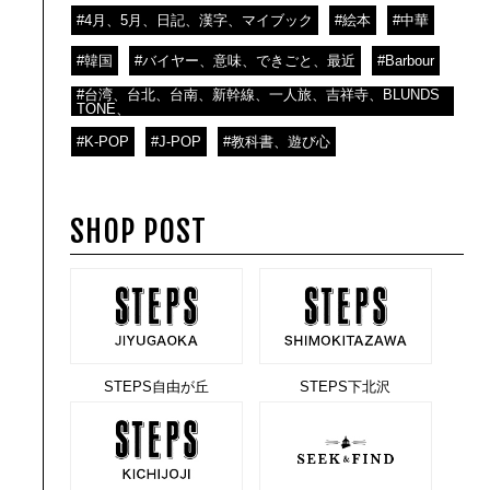
#4月、5月、日記、漢字、マイブック
#絵本
#中華
#韓国
#バイヤー、意味、できごと、最近
#Barbour
#台湾、台北、台南、新幹線、一人旅、吉祥寺、BLUNDS
TONE、
#K-POP
#J-POP
#教科書、遊び心
SHOP POST
STEPS自由が丘
STEPS下北沢