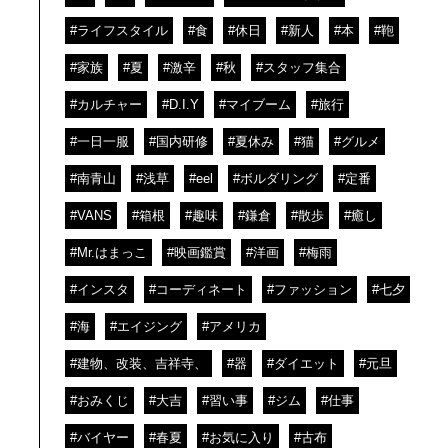
#ライフスタイル
#食
#休日
#新人
#本
#鞄
#家族
#夏
#激辛
#秋
#スタッフ集合
#カルチャー
#D.I.Y
#マイブーム
#旅行
#一日一服
#国内研修
#夏休み
#猫
#グルメ
#南青山
#浅草
#eel
#ボルダリング
#定番
#VANS
#箱根
#趣味
#鎌倉
#散歩
#癒し
#Mr.はまっこ
#映画鑑賞
#洋画
#梅雨
#インスタ
#コーディネート
#ファッション
#七夕
#海
#エイジング
#アメリカ
#建物、改装、吉祥寺、
#器
#ダイエット
#元旦
#おみくじ
#大吉
#習い事
#ジム
#仕事
#バイヤー
#春夏
#お気に入り
#古布