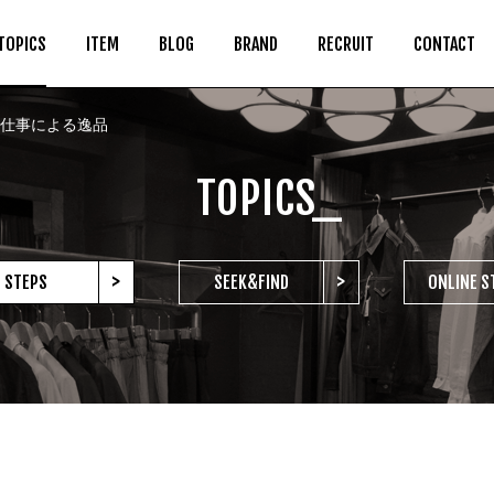
TOPICS
ITEM
BLOG
BRAND
RECRUIT
CONTACT
仕事による逸品
TOPICS_
>
>
STEPS
SEEK&FIND
ONLINE S