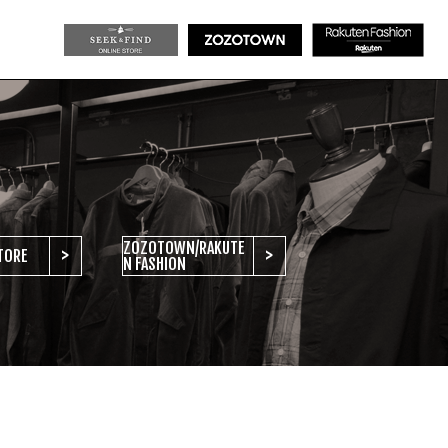
ZOZOTOWN/RAKUTE
>
>
TORE
N FASHION