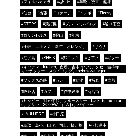
#フィルムカメラ
#思い出
#革靴，読書，趣味
#仙台
#出張
#コテージ
#トンボ
#Tieasy
#STEPS
#飛行機
#ブルーインパルス
#通り雨宮
#ロサンゼルス
#登山
#年末
#手帳、エルメス、新年、オレンジ、
#サウナ
#江ノ島
#SHE'S
#邦ロック
#ピアノ
#ギター
#キッチン、kitchen、台所、吉本ばなな、クセ、吉祥寺、
キャラクター、スタイリング、melrose&morgan
#ソックスの跡
#カレー
#動物
#写真
#自然
#喫茶店
#カフェ
#谷中銀座
#商店街
#ヒッピー、1970年代、ブルースリー、backt to the futur
e、ダサい、2022FW、仕入れ、バイヤー
#LAULHERE
#小田原
#鳥取、島根、山形、岡山、橋、旅
#箱根湯本