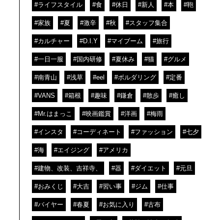
#ライフスタイル
#食
#休日
#新人
#本
#鞄
#家族
#夏
#激辛
#秋
#スタッフ集合
#カルチャー
#D.I.Y
#マイブーム
#旅行
#一日一服
#国内研修
#夏休み
#猫
#グルメ
#南青山
#浅草
#eel
#ボルダリング
#定番
#VANS
#箱根
#趣味
#鎌倉
#散歩
#癒し
#Mr.はまっこ
#映画鑑賞
#洋画
#梅雨
#インスタ
#コーディネート
#ファッション
#七夕
#海
#エイジング
#アメリカ
#建物、改装、吉祥寺、
#器
#ダイエット
#元旦
#おみくじ
#大吉
#習い事
#ジム
#仕事
#バイヤー
#春夏
#お気に入り
#古布