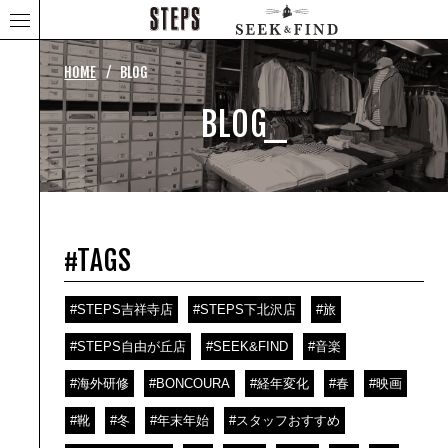
⁄
HOME
BLOG
BLOG_
#TAGS
#STEPS吉祥寺店
#STEPS下北沢店
#旅
#STEPS自由が丘店
#SEEK&FIND
#音楽
#海外研修
#BONCOURA
#経年変化
#春
#映画
#靴
#冬
#年末年始
#スタッフおすすめ