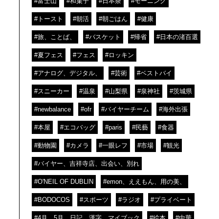
#富士山
#和菓子
#日本茶
#モーニング
#トースト
#朝活
#朝ごはん
#健康
#旅、ことば、
#バスケット
#帰省
#日本の渚百選
#夏フェス
#フェス
#ロッキン
#アナログ、デジタル、
#芸術
#ベストバイ
#スニーカー
#温泉
#山梨県
#泉神社
#茨城県
#newbalance
#ofr
#バイヤーチーム
#海外出張
#本屋
#エコバッグ
#paris
#民藝
#食器
#動物園
#カメラ
#一眼レフ
#市場
#観光
#バイヤー、吉祥寺店、出会い、別れ
#O'NEIL OF DUBLIN
#emon、ええもん、用の美、
#BODOCOS
#スポーツ
#ラジオ
#プライベート
#4月、5月、日記、漢字、マイブック
#絵本
#中華