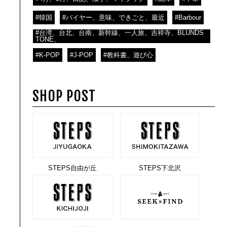
#韓国
#バイヤー、意味、できごと、最近
#Barbour
#台湾、台北、台南、新幹線、一人旅、吉祥寺、BLUNDS
TONE、
#K-POP
#J-POP
#教科書、遊び心
SHOP POST
STEPS自由が丘
STEPS下北沢