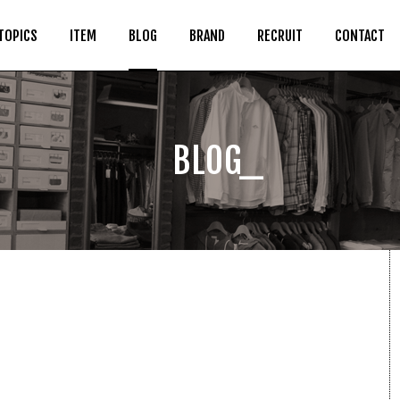
TOPICS
ITEM
BLOG
BRAND
RECRUIT
CONTACT
BLOG_