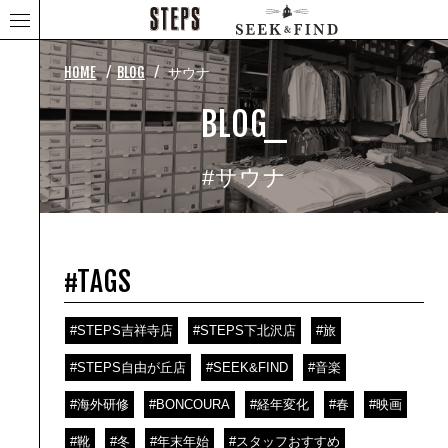
⁄
⁄
HOME
BLOG
サウナ
BLOG_
#サウナ
#TAGS
#STEPS吉祥寺店
#STEPS下北沢店
#旅
#STEPS自由が丘店
#SEEK&FIND
#音楽
#海外研修
#BONCOURA
#経年変化
#春
#映画
#靴
#冬
#年末年始
#スタッフおすすめ