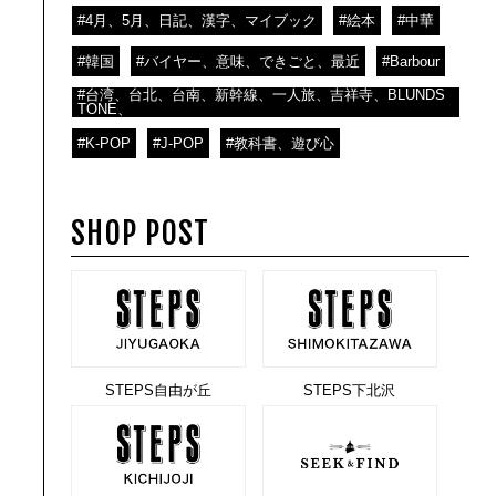
#4月、5月、日記、漢字、マイブック
#絵本
#中華
#韓国
#バイヤー、意味、できごと、最近
#Barbour
#台湾、台北、台南、新幹線、一人旅、吉祥寺、BLUNDS
TONE、
#K-POP
#J-POP
#教科書、遊び心
SHOP POST
STEPS自由が丘
STEPS下北沢