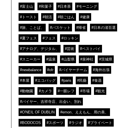
#富士山
#和菓子
#日本茶
#モーニング
#トースト
#朝活
#朝ごはん
#健康
#旅、ことば、
#バスケット
#帰省
#日本の渚百選
#夏フェス
#フェス
#ロッキン
#アナログ、デジタル、
#芸術
#ベストバイ
#スニーカー
#温泉
#山梨県
#泉神社
#茨城県
#newbalance
#ofr
#バイヤーチーム
#海外出張
#本屋
#エコバッグ
#paris
#民藝
#食器
#動物園
#カメラ
#一眼レフ
#市場
#観光
#バイヤー、吉祥寺店、出会い、別れ
#O'NEIL OF DUBLIN
#emon、ええもん、用の美、
#BODOCOS
#スポーツ
#ラジオ
#プライベート