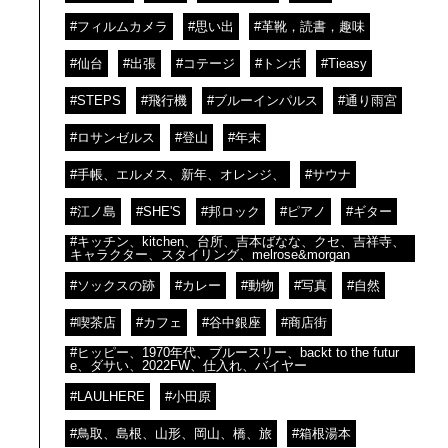
#フィルムカメラ
#思い出
#革靴，読書，趣味
#仙台
#出張
#コテージ
#トンボ
#Tieasy
#STEPS
#飛行機
#ブルーインパルス
#通り雨宮
#ロサンゼルス
#登山
#年末
#手帳、エルメス、新年、オレンジ、
#サウナ
#江ノ島
#SHE'S
#邦ロック
#ピアノ
#ギター
#キッチン、kitchen、台所、吉本ばなな、クセ、吉祥寺、
キャラクター、スタイリング、melrose&morgan
#ソックスの跡
#カレー
#動物
#写真
#自然
#喫茶店
#カフェ
#谷中銀座
#商店街
#ヒッピー、1970年代、ブルースリー、backt to the futur
e、ダサい、2022FW、仕入れ、バイヤー
#LAULHERE
#小田原
#鳥取、島根、山形、岡山、橋、旅
#箱根湯本