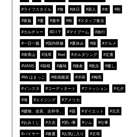
#ライフスタイル
#食
#休日
#新人
#本
#鞄
#家族
#夏
#激辛
#秋
#スタッフ集合
#カルチャー
#D.I.Y
#マイブーム
#旅行
#一日一服
#国内研修
#夏休み
#猫
#グルメ
#南青山
#浅草
#eel
#ボルダリング
#定番
#VANS
#箱根
#趣味
#鎌倉
#散歩
#癒し
#Mr.はまっこ
#映画鑑賞
#洋画
#梅雨
#インスタ
#コーディネート
#ファッション
#七夕
#海
#エイジング
#アメリカ
#建物、改装、吉祥寺、
#器
#ダイエット
#元旦
#おみくじ
#大吉
#習い事
#ジム
#仕事
#バイヤー
#春夏
#お気に入り
#古布