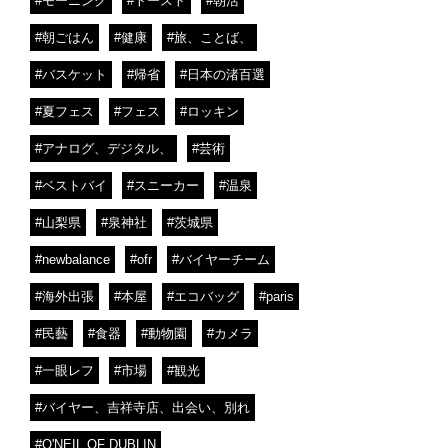
#モーニング
#トースト
#朝活
#朝ごはん
#健康
#旅、ことば、
#バスケット
#帰省
#日本の渚百選
#夏フェス
#フェス
#ロッキン
#アナログ、デジタル、
#芸術
#ベストバイ
#スニーカー
#温泉
#山梨県
#泉神社
#茨城県
#newbalance
#ofr
#バイヤーチーム
#海外出張
#本屋
#エコバッグ
#paris
#民藝
#食器
#動物園
#カメラ
#一眼レフ
#市場
#観光
#バイヤー、吉祥寺店、出会い、別れ
#O'NEIL OF DUBLIN