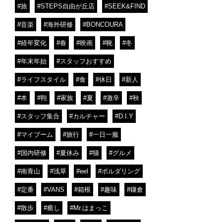
#旅
#STEPS自由が丘店
#SEEK&FIND
#音楽
#海外研修
#BONCOURA
#経年変化
#春
#映画
#靴
#冬
#年末年始
#スタッフおすすめ
#ライフスタイル
#食
#休日
#新人
#本
#鞄
#家族
#夏
#激辛
#秋
#スタッフ集合
#カルチャー
#D.I.Y
#マイブーム
#旅行
#一日一服
#国内研修
#夏休み
#猫
#グルメ
#南青山
#浅草
#eel
#ボルダリング
#定番
#VANS
#箱根
#趣味
#鎌倉
#散歩
#癒し
#Mr.はまっこ