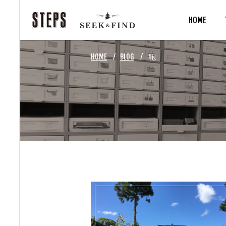
HOME
⁄
⁄
HOME
BLOG
鞄