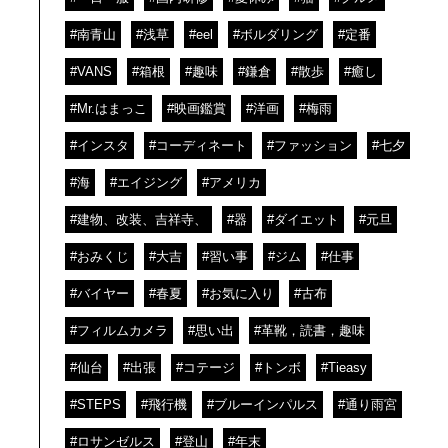
#南青山
#浅草
#eel
#ボルダリング
#定番
#VANS
#箱根
#趣味
#鎌倉
#散歩
#癒し
#Mr.はまっこ
#映画鑑賞
#洋画
#梅雨
#インスタ
#コーディネート
#ファッション
#七夕
#海
#エイジング
#アメリカ
#建物、改装、吉祥寺、
#器
#ダイエット
#元旦
#おみくじ
#大吉
#習い事
#ジム
#仕事
#バイヤー
#春夏
#お気に入り
#古布
#フィルムカメラ
#思い出
#革靴，読書，趣味
#仙台
#出張
#コテージ
#トンボ
#Tieasy
#STEPS
#飛行機
#ブルーインパルス
#通り雨宮
#ロサンゼルス
#登山
#年末