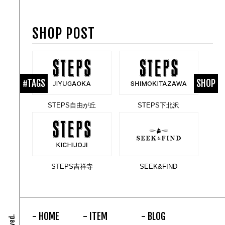
SHOP POST
#TAGS
SHOP
STEPS自由が丘
STEPS下北沢
STEPS吉祥寺
SEEK&FIND
HOME
ITEM
BLOG