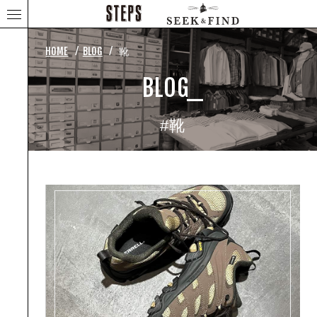
⁄
⁄
HOME
BLOG
靴
BLOG_
#靴