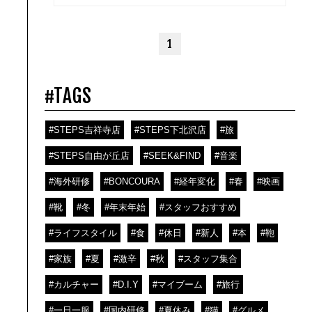
1
#TAGS
#STEPS吉祥寺店
#STEPS下北沢店
#旅
#STEPS自由が丘店
#SEEK&FIND
#音楽
#海外研修
#BONCOURA
#経年変化
#春
#映画
#靴
#冬
#年末年始
#スタッフおすすめ
#ライフスタイル
#食
#休日
#新人
#本
#鞄
#家族
#夏
#激辛
#秋
#スタッフ集合
#カルチャー
#D.I.Y
#マイブーム
#旅行
#一日一服
#国内研修
#夏休み
#猫
#グルメ