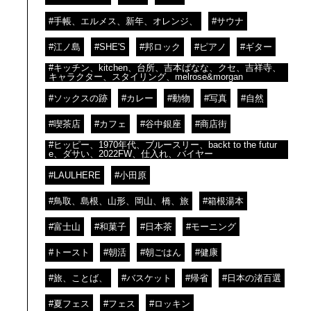
#手帳、エルメス、新年、オレンジ、
#サウナ
#江ノ島
#SHE'S
#邦ロック
#ピアノ
#ギター
#キッチン、kitchen、台所、吉本ばなな、クセ、吉祥寺、
キャラクター、スタイリング、melrose&morgan
#ソックスの跡
#カレー
#動物
#写真
#自然
#喫茶店
#カフェ
#谷中銀座
#商店街
#ヒッピー、1970年代、ブルースリー、backt to the futur
e、ダサい、2022FW、仕入れ、バイヤー
#LAULHERE
#小田原
#鳥取、島根、山形、岡山、橋、旅
#箱根湯本
#富士山
#和菓子
#日本茶
#モーニング
#トースト
#朝活
#朝ごはん
#健康
#旅、ことば、
#バスケット
#帰省
#日本の渚百選
#夏フェス
#フェス
#ロッキン