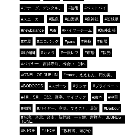
#アナログ、デジタル、
#芸術
#ベストバイ
#スニーカー
#温泉
#山梨県
#泉神社
#茨城県
#newbalance
#ofr
#バイヤーチーム
#海外出張
#本屋
#エコバッグ
#paris
#民藝
#食器
#動物園
#カメラ
#一眼レフ
#市場
#観光
#バイヤー、吉祥寺店、出会い、別れ
#O'NEIL OF DUBLIN
#emon、ええもん、用の美、
#BODOCOS
#スポーツ
#ラジオ
#プライベート
#4月、5月、日記、漢字、マイブック
#絵本
#中華
#韓国
#バイヤー、意味、できごと、最近
#Barbour
#台湾、台北、台南、新幹線、一人旅、吉祥寺、BLUNDS
TONE、
#K-POP
#J-POP
#教科書、遊び心